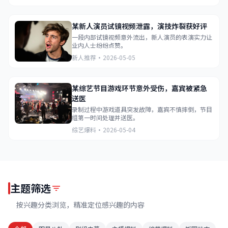
某新人演员试镜视频泄露，演技炸裂获好评
一段内部试镜视频意外流出，新人演员的表演实力让
业内人士纷纷点赞。
新人推荐
·
2026-05-05
某综艺节目游戏环节意外受伤，嘉宾被紧急
送医
录制过程中游戏道具突发故障，嘉宾不慎摔倒，节目
组第一时间处理并送医。
综艺爆料
·
2026-05-04
主题筛选
按兴趣分类浏览，精准定位感兴趣的内容