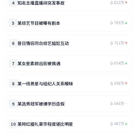
4
知名主播直播间突发事故
823万
5
某综艺节目被曝有剧本
765万
6
昔日情侣同台综艺尴尬互动
712万
7
某女星素颜出街被偶遇
654万
8
某一线男星与经纪人关系暧昧
598万
9
某选秀冠军被爆学历造假
543万
10
某网红婚礼豪华程度堪比明星
487万