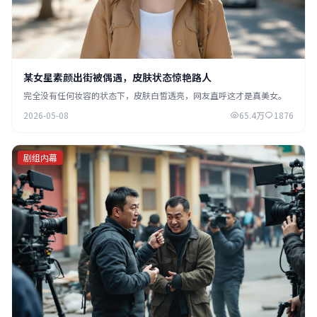
某女星素颜出街被偶遇，皮肤状态惊艳路人
完全没有任何妆容的状态下，皮肤白皙透亮，网友直呼这才是真美女。
2026-05-08
65.4万
1876
剧组内幕