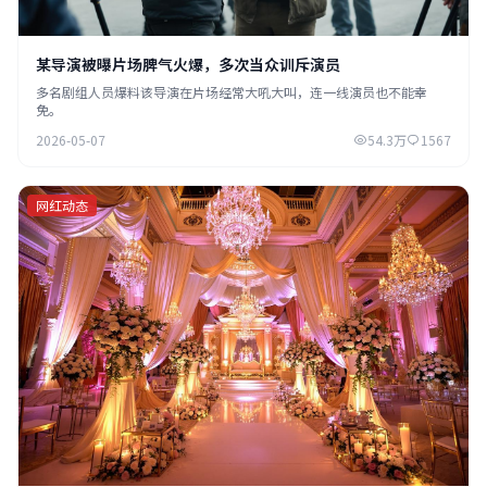
某导演被曝片场脾气火爆，多次当众训斥演员
多名剧组人员爆料该导演在片场经常大吼大叫，连一线演员也不能幸
免。
2026-05-07
54.3万
1567
网红动态