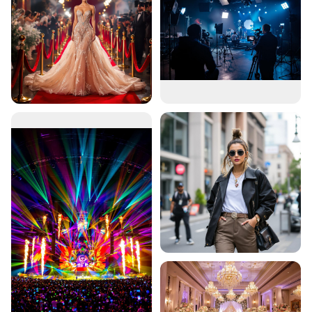
某盛典红毯造型
某S级剧组拍摄现场
某男星机场街拍