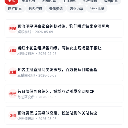
全部
明星八卦
剧组内幕
主播爆料
综艺爆料
饭圈动态
网红动态
影视资讯
音乐资讯
选秀内幕
行业揭秘
顶流明星深夜密会神秘对象，狗仔曝光独家高清照片
明星
娱乐前线
·
2026-05-09
当红小花剧组撕番升级，两位女主现场互不相让
剧组
剧组爆料君
·
2026-05-08
知名主播直播间突发事故，百万粉丝目睹全程
主播
直播圈观察
·
2026-05-07
昔日情侣同台综艺，尴尬互动引发全网嗑CP
综艺
综艺研究所
·
2026-05-06
顶流男团成员疑似恋爱，粉丝站集体关站抗议
饭圈
饭圈情报局
·
2026-05-05