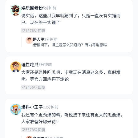
娱乐圈老粉
5分钟前
说实话，这些瓜我早就猜到了，只是一直没有实锤而
已。现在终于实锤了
1876
回复
路人甲
3分钟前
借楼问下，博主是怎么知道的？有内幕消息吗
理性吃瓜
8分钟前
大家还是理性吃瓜吧，毕竟现在消息这么多，真假难
辨。等官方回应再下定论
3456
回复
爆料小王子
12分钟前
我还有个更劲爆的料，听说接下来还有更大的瓜要爆，
大家准备好爆米花！
5678
回复