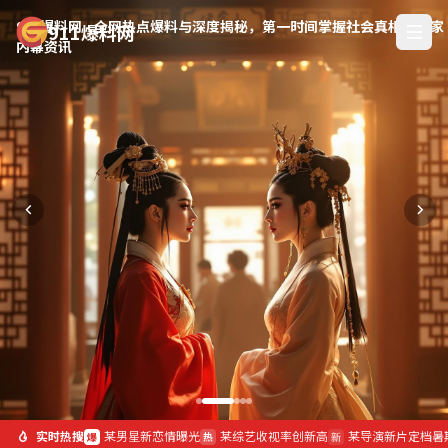
911爆料网 - 全网热点爆料与深度揭秘，第一时间掌握社会真相与独家
911爆料网
内幕资讯
实时热搜
某男星新恋情曝光
某综艺收视率创新高
某导演新片定档暑
爆
热
新