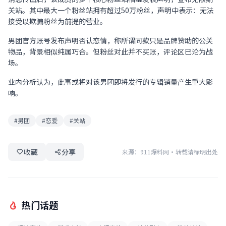
关站。其中最大一个粉丝站拥有超过50万粉丝，声明中表示：无法
接受以欺骗粉丝为前提的营业。
男团官方账号发布声明否认恋情，称所谓同款只是品牌赞助的公关
物品，背景相似纯属巧合。但粉丝对此并不买账，评论区已沦为战
场。
业内分析认为，此事或将对该男团即将发行的专辑销量产生重大影
响。
#男团
#恋爱
#关站
收藏
分享
来源：911爆料网
·
转载请标明出处
热门话题