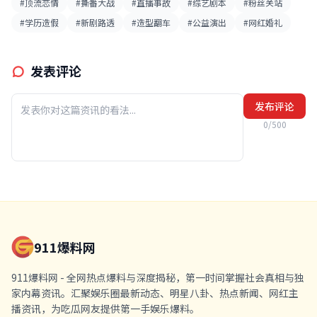
#顶流恋情
#撕番大战
#直播事故
#综艺剧本
#粉丝关站
#学历造假
#新剧路透
#造型翻车
#公益演出
#网红婚礼
发表评论
发布评论
0/500
911爆料网
911爆料网 - 全网热点爆料与深度揭秘，第一时间掌握社会真相与独
家内幕资讯。汇聚娱乐圈最新动态、明星八卦、热点新闻、网红主
播资讯，为吃瓜网友提供第一手娱乐爆料。