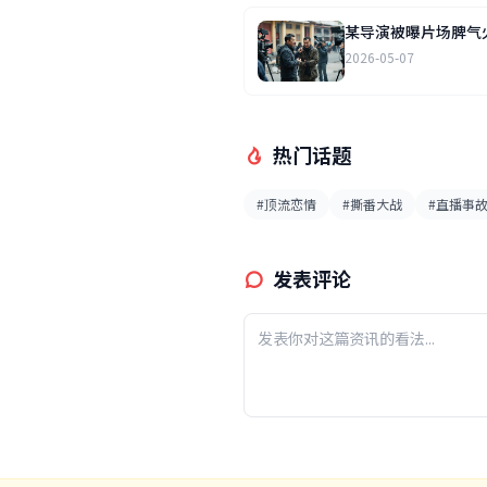
某导演被曝片场脾气
2026-05-07
热门话题
#顶流恋情
#撕番大战
#直播事
发表评论