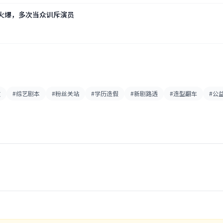
火爆，多次当众训斥演员
故
#综艺剧本
#粉丝关站
#学历造假
#新剧路透
#造型翻车
#公