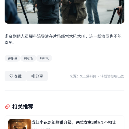
多名剧组人员爆料该导演在片场经常大吼大叫，连一线演员也不能
幸免。
#导演
#片场
#脾气
收藏
分享
来源：911爆料网
·
转载请标明出处
相关推荐
当红小花剧组撕番升级，两位女主现场互不相让
2026-05-08