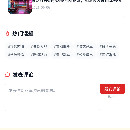
某网红开奶茶店被指割韭菜，加盟者哭诉血本无归
2026-05-06
热门话题
#顶流恋情
#撕番大战
#直播事故
#综艺剧本
#粉丝关站
#学历造假
#新剧路透
#造型翻车
#公益演出
#网红婚礼
发表评论
发布评论
0/500