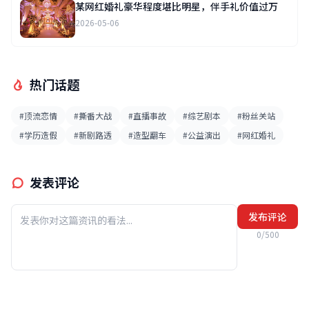
某网红婚礼豪华程度堪比明星，伴手礼价值过万
2026-05-06
热门话题
#顶流恋情
#撕番大战
#直播事故
#综艺剧本
#粉丝关站
#学历造假
#新剧路透
#造型翻车
#公益演出
#网红婚礼
发表评论
发布评论
0/500